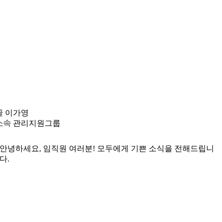
글
이가영
소속
관리지원그룹
안녕하세요, 임직원 여러분! 모두에게 기쁜 소식을 전해드립니
다.