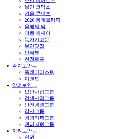
보안 히어로즈
보안 코믹스
겨울 콘텐츠
2026 동계올림픽
올해의 밈
여행 에세이
독자기고문
보안맛집
인터뷰
현장르포
즐겨보안
플레이리스트
이벤트
알려보안
보안사업그룹
검색사업그룹
안전경영그룹
감사그룹
경영기획그룹
관리지원그룹
지켜보안
인권