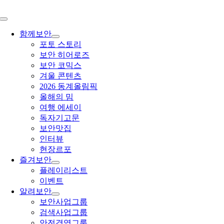
Toggle
Navigation
함께보안
포토 스토리
보안 히어로즈
보안 코믹스
겨울 콘텐츠
2026 동계올림픽
올해의 밈
여행 에세이
독자기고문
보안맛집
인터뷰
현장르포
즐겨보안
플레이리스트
이벤트
알려보안
보안사업그룹
검색사업그룹
안전경영그룹