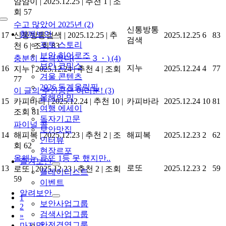
얌얌이
|
2025.12.25
|
추천 1
|
조
회 57
Toggle
수고 많았어 2025년
(2)
신통방통
Navigation
함께보안
17
신통방통검색
|
2025.12.25
|
추
2025.12.25
6
83
검색
포토 스토리
천 6
|
조회 83
보안 히어로즈
충분히 노력했다( ・３・)
(4)
보안 코믹스
지누
16
2025.12.24
4
77
지누
|
2025.12.24
|
추천 4
|
조회
겨울 콘텐츠
77
2026 동계올림픽
이 글의 주인공은 여러분!
(3)
올해의 밈
15
카피바라
|
2025.12.24
|
추천 10
|
카피바라
2025.12.24
10
81
여행 에세이
조회 81
독자기고문
파이널 콜
보안맛집
14
해피복
|
2025.12.23
|
추천 2
|
조
해피복
2025.12.23
2
62
인터뷰
회 62
현장르포
올해는 로또 1등 못 했지만..
즐겨보안
로또
13
2025.12.23
2
59
로또
|
2025.12.23
|
추천 2
|
조회
플레이리스트
59
이벤트
알려보안
1
보안사업그룹
2
검색사업그룹
»
안전경영그룹
마지막