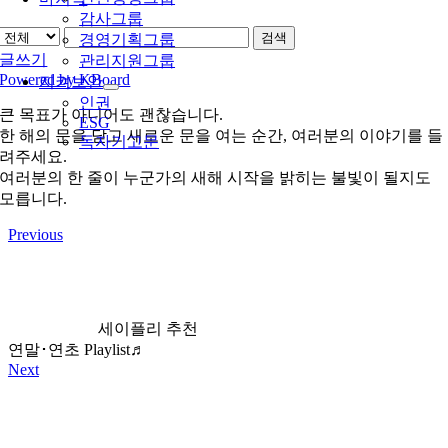
감사그룹
검색
경영기획그룹
글쓰기
관리지원그룹
Powered by KBoard
지켜보안
인권
큰 목표가 아니어도 괜찮습니다.
ESG
한 해의 문을 닫고 새로운 문을 여는 순간, 여러분의 이야기를 들
독자기고문
려주세요.
여러분의 한 줄이 누군가의 새해 시작을 밝히는 불빛이 될지도
모릅니다.
Previous
세이플리 추천
연말･연초 Playlist♬
Next