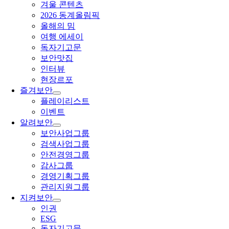
겨울 콘텐츠
2026 동계올림픽
올해의 밈
여행 에세이
독자기고문
보안맛집
인터뷰
현장르포
즐겨보안
플레이리스트
이벤트
알려보안
보안사업그룹
검색사업그룹
안전경영그룹
감사그룹
경영기획그룹
관리지원그룹
지켜보안
인권
ESG
독자기고문