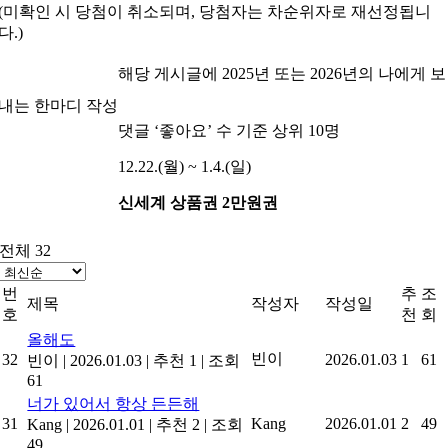
(미확인 시 당첨이 취소되며, 당첨자는 차순위자로 재선정됩니
다.)
참여방법
해당 게시글에 2025년 또는 2026년의 나에게 보
내는 한마디 작성
선정방식
댓글 ‘좋아요’ 수 기준 상위 10명
기간
12.22.(월) ~ 1.4.(일)
상품
신세계 상품권 2만원권
전체 32
번
추
조
제목
작성자
작성일
호
천
회
올해도
빈이
32
2026.01.03
1
61
빈이
|
2026.01.03
|
추천 1
|
조회
61
너가 있어서 항상 든든해
31
Kang
2026.01.01
2
49
Kang
|
2026.01.01
|
추천 2
|
조회
49