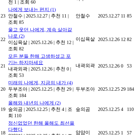
천 1
|
조회 60
나에게 보내는 편지
(1)
23
안철수
|
2025.12.27
|
추천 11
|
안철수
2025.12.27
11
85
조회 85
울고 웃던 나에게, 계속 살아갈
나로
(2)
이십육살
22
2025.12.26
12
82
이십육살
|
2025.12.26
|
추천 12
|
조회 82
모든 분들 한해 고생하셨고 포
기는 하지마세요
내곽외곽
21
2025.12.26
0
53
내곽외곽
|
2025.12.26
|
추천 0
|
조회 53
미래의 나에게, 지금의 내가
(4)
20
두부조아
|
2025.12.25
|
추천 29
|
두부조아
2025.12.25
29
184
조회 184
올해와 내년의 나에게
(2)
19
숲의곰
|
2025.12.25
|
추천 4
|
조
숲의곰
2025.12.25
4
110
회 110
정신없었던 한해 올해도 최선을
다했다
얌얌이
18
2025.12.25
1
57