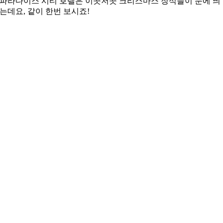
파라다이스 시티 호텔은 이곳저곳 크리스마스 장식들이 눈에 띄
는데요, 같이 한번 보시죠!