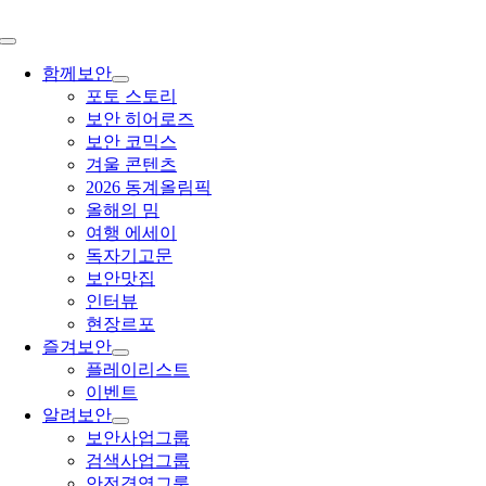
Toggle
Navigation
함께보안
포토 스토리
보안 히어로즈
보안 코믹스
겨울 콘텐츠
2026 동계올림픽
올해의 밈
여행 에세이
독자기고문
보안맛집
인터뷰
현장르포
즐겨보안
플레이리스트
이벤트
알려보안
보안사업그룹
검색사업그룹
안전경영그룹