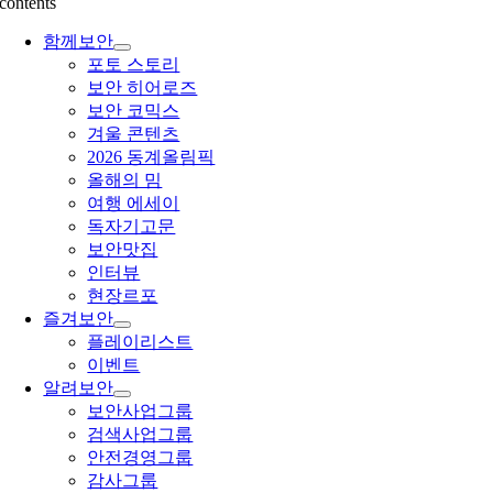
contents
함께보안
포토 스토리
보안 히어로즈
보안 코믹스
겨울 콘텐츠
2026 동계올림픽
올해의 밈
여행 에세이
독자기고문
보안맛집
인터뷰
현장르포
즐겨보안
플레이리스트
이벤트
알려보안
보안사업그룹
검색사업그룹
안전경영그룹
감사그룹